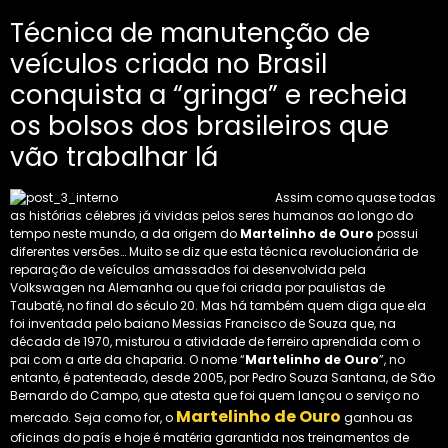
Técnica de manutenção de
veículos criada no Brasil
conquista a “gringa” e recheia
os bolsos dos brasileiros que
vão trabalhar lá
Assim como quase todas
as histórias célebres já vividas pelos seres humanos ao longo do
tempo neste mundo, a da origem do
Martelinho de Ouro
possui
diferentes versões… Muito se diz que esta técnica revolucionária de
reparação de veículos amassados foi desenvolvida pela
Volkswagen na Alemanha ou que foi criada por paulistas de
Taubaté, no final do século 20. Mas há também quem diga que ela
foi inventada pelo baiano Messias Francisco de Souza que, na
década de 1970, misturou a atividade de ferreiro aprendida com o
pai com a arte da chaparia. O nome “
Martelinho de Ouro
”, no
entanto, é patenteado, desde 2005, por Pedro Souza Santana, de São
Bernardo do Campo, que atesta que foi quem lançou o serviço no
Martelinho de Ouro
mercado. Seja como for, o
ganhou as
oficinas do país e hoje é matéria garantida nos treinamentos de