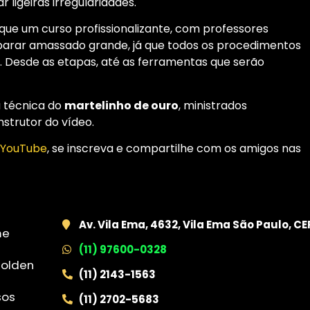
 ligeiras irregularidades.
que um curso profissionalizante, com professores
reparar amassado grande, já que todos os procedimentos
a. Desde as etapas, até as ferramentas que serão
a técnica do
martelinho de ouro
, ministrados
nstrutor do vídeo.
YouTube
, se inscreva e compartilhe com os amigos nas
Av. Vila Ema, 4632, Vila Ema São Paulo, C
me
(11) 97600-0328
golden
(11) 2143-1563
sos
(11) 2702-5683