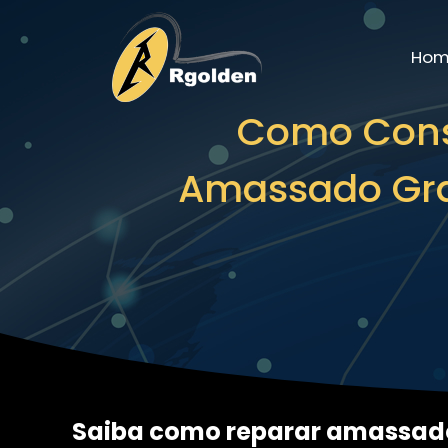
Ho
Como Cons
Amassado Gra
Saiba como reparar amassado