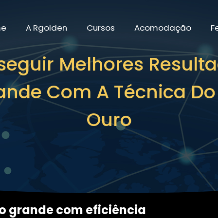
me
A Rgolden
Cursos
Acomodação
F
eguir Melhores Result
nde Com A Técnica Do 
Ouro
 grande com eficiência