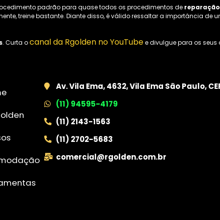
ocedimento padrão para quase todos os procedimentos de
reparação
lmente, treine bastante. Diante disso, é válido ressaltar a importância
canal da Rgolden no YouTube
s
. Curta o
e divulgue para os seus
Av. Vila Ema, 4632, Vila Ema São Paulo, C
me
(11) 94595-4179
golden
(11) 2143-1563
sos
(11) 2702-5683
comercial@rgolden.com.br
modação
ramentas
g