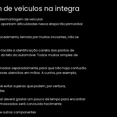
e veículos na integra
s apontam dificuldades nessa etapa tão primordial
procedimento, temida por muitos iniciantes, não se
acilite a identificação correta dos pontos de
 do teto do automóvel. Todos muitos simples de
rdenados separadamente, para que não haja confusão.
ses utensílios em mãos. A cunha, por exemplo,
l evitar sujeiras que podem, por ventura,
tes.
onal deverá gastar um pouco de tempo para encontrar
amassados será concluída facilmente.
de outros componentes.