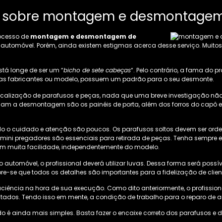
sobre montagem e desmontagem d
rocesso de
montagem e desmontagem de
 automóvel. Porém, ainda existem estigmas acerca desse serviço. Muito
á longe de ser um “
bicho de sete cabeças
“. Pelo contrário, a fama do 
e das fabricantes ou modelo, possuem um padrão para o seu desmonte.
ocalização de parafusos e peças, nada que uma breve investigação não f
dam a desmontagem são os painéis de porta, além dos forros do capô e
odo o cuidado e atenção são poucos. Os parafusos soltos devem ser o
ni pregadores são essenciais para retirada de peças. Tenha sempre es
om muita facilidade, independentemente do modelo.
automóvel, o profissional deverá utilizar luvas. Dessa forma será possíve
bre-se que todos os detalhes são importantes para a fidelização de clien
aciência na hora de sua execução. Como dito anteriormente, o profissi
ados. Tendo isso em mente, a condição de trabalho para o reparo de 
o é ainda mais simples. Basta fazer o encaixe correto dos parafusos e 