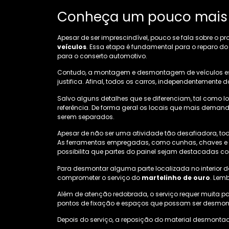
Conheça um pouco mais 
Apesar de ser imprescindível, pouco se fala sobre o p
veículos
. Essa etapa é fundamental para o reparo do
para o conserto automotivo.
Contudo, a montagem e desmontagem de veículos est
justifica. Afinal, todos os carros, independentement
Salvo alguns detalhes que se diferenciam, tal como l
referência. De forma geral os locais que mais deman
serem separados.
Apesar de não ser uma atividade tão desafiadora, t
As ferramentas empregadas, como cunhas, chaves e mi
possibilita que partes do painel sejam destacadas c
Para desmontar alguma parte localizada no interior do 
comprometer o serviço do
martelinho de ouro
. Lem
Além de atenção redobrada, o serviço requer muita p
pontos de fixação e espaços que possam ser desmont
Depois do serviço, a reposição do material desmontad