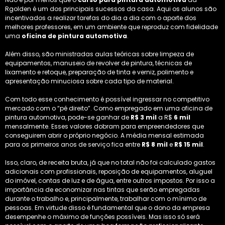
Rgolden é um dos principais sucessos da casa. Aqui os alunos são
incentivados a realizar tarefas do dia a dia com o aporte dos
melhores professores, em um ambiente que reproduz com fidelidade
uma
oficina de pintura automotiva
.
Além disso, são ministradas aulas teóricas sobre limpeza de
equipamentos, manuseio de revolver de pintura, técnicas de
lixamento e retoque, preparação de tinta e verniz, polimento e
apresentação minuciosa sobre cada tipo de material.
Com todo esse conhecimento é possível ingressar no competitivo
mercado com o “pé direito”. Como empregado em uma oficina de
pintura automotiva, pode-se ganhar de
R$ 3 mil
a R$
6 mil
mensalmente. Esses valores dobram para empreendedores que
conseguirem abrir o próprio negócio. A média mensal estimada
para os primeiros anos de serviço fica entre
R$ 8 mil
e
R$ 15 mil
.
Isso, claro, de receita bruta, já que no total não foi calculado gastos
adicionais com profissionais, reposição de equipamentos, aluguel
do imóvel, contas de luz e de água, entre outros impostos. Por isso a
importância de economizar nas tintas que serão empregadas
durante o trabalho e, principalmente, trabalhar com o mínimo de
pessoas. Em virtude disso é fundamental que o dono da empresa
desempenhe o máximo de funções possíveis. Mas isso só será