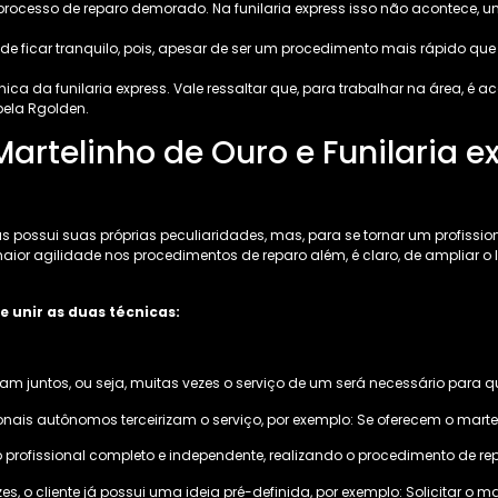
 processo de reparo demorado. Na funilaria express isso não acontece
ode ficar tranquilo, pois, apesar de ser um procedimento mais rápido que 
 da funilaria express. Vale ressaltar que, para trabalhar na área, é ac
pela Rgolden.
artelinho de Ouro e Funilaria e
possui suas próprias peculiaridades, mas, para se tornar um profission
maior agilidade nos procedimentos de reparo além, é claro, de ampliar
 unir as duas técnicas:
m juntos, ou seja, muitas vezes o serviço de um será necessário para qu
ionais autônomos terceirizam o serviço, por exemplo: Se oferecem o marteli
profissional completo e independente, realizando o procedimento de repa
o cliente já possui uma ideia pré-definida, por exemplo: Solicitar o mar