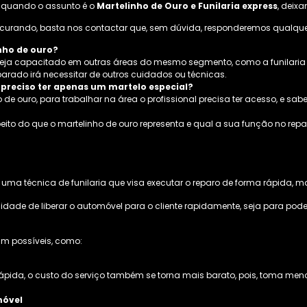
 quando o assunto é o
Martelinho de Ouro e Funilaria express
, deix
procurando, basta nos contactar que, sem dúvida, responderemos qualqu
nho de ouro?
teja capacitado em outras áreas do mesmo segmento, como a funilaria 
eparado irá necessitar de outros cuidados ou técnicas.
 preciso ter apenas um martelo especial?
ouro, para trabalhar na área o profissional precisa ter acesso, e saber 
speito do que o martelinho de ouro representa e qual a sua função no re
 uma técnica de funilaria que visa executar o reparo de forma rápida, m
dade de liberar o automóvel para o cliente rapidamente, seja para pod
am possíveis, como:
ápida, o custo do serviço também se torna mais barato, pois, toma me
móvel