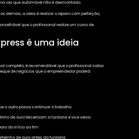
, uma vez que automóvel não é desmontado.
os demais, a ideia é realizar o reparo com perfeição,
onselhável que o profissional realize um curso de
xpress é uma ideia
al completo, é recomendável que o profissional saiba
 o leque de negócios que o empreendedor poderá
e o outro possa continuar o trabalho.
nho de ouro terceirizam a funilaria e vice versa.
ro do início ao fim.
telinho de ouro antes da funilaria.