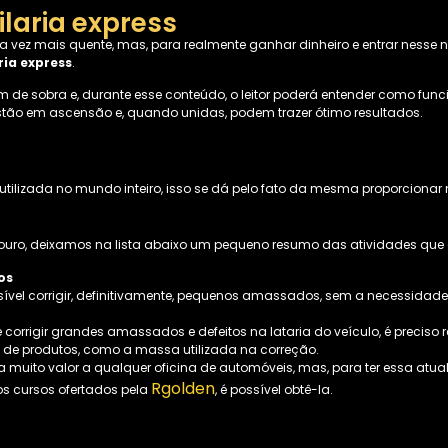
ilaria express
ez mais quente, mas, para realmente ganhar dinheiro e entrar nesse ni
ria express
.
m de sobra e, durante esse conteúdo, o leitor poderá entender como fun
tão em ascensão e, quando unidas, podem trazer ótimo resultados.
tilizada no mundo inteiro, isso se dá pelo fato da mesma proporcion
uro, deixamos na lista abaixo um pequeno resumo das atividades que ess
os
sível corrigir, definitivamente, pequenos amassados, sem a necessidade 
orrigir grandes amassados e defeitos na lataria do veículo, é preciso r
so de produtos, como a massa utilizada na correção.
a muito valor a qualquer oficina de automóveis, mas, para ter essa atu
Rgolden
os cursos ofertados pela
, é possível obtê-la.