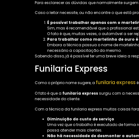
Para esclarecer as dúvidas que normalmente surgem
Caso o leitor necessite, ou não encontre o que está 
É possível trabalhar apenas com o marteli
Sim, mas é recomendável que o profissional es
O fato é que, muitas vezes, o automóvel a ser r
Para trabalhar como martelinho de ouro é
Embora a técnica possua o nome de martelinho de 
necessário a capacitação do mesmo.
Sabendo disso, já é possível ter uma breve ideia a re
Funilaria Express
funilaria express
Como o próprio nome sugere, a
é
O fato é que a
funilaria express
surgiu com a necessi
necessidade do cliente.
Com a técnica da funilaria express muitas coisas for
Diminuição do custo de serviço
Uma vez que o trabalho é executado de forma r
possa atender mais clientes.
Não há necessidade de desmontar o auto