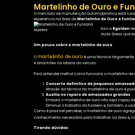
Martelinho de Ouro e Fun
O mercado de manutenção automobilística está cada v
experiencia na área de
Martelinho de Ouro e Funila
Isso a
Rgolden
te
duas áreas que es
Um pouco sobre o martelinho de ouro
martelinho de ouro
O
é uma técnica largamente u
e arranhões na lataria do veículo.
Para entender melhor como funciona o martelinho de o
Concerto definitivo de pequenos amassad
Através da técnica do martelinho de ouro é pos
Auxilia no reparo de amassados grandes
Embora o martelinho de ouro não seja capaz de c
Diminuir o trabalho do funileiro e, também, o u
Como é possível perceber, o martelinho de ouro agreg
conhecimento necessária para trabalhar na área e, n
Tirando dúvidas: