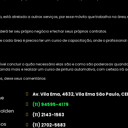
vo, está atrelado a outros serviços, por esse móvito que trabalha na áre
derá ter seu próprio negócio e fechar seus próprios contratos.
e cada área é preciso ter um curso de capacitação, onde o profissional s
ível concluir o quão necessário elas são e como são poderosas quando
ar ainda mais e realizar um curso de pintura automotiva, com certeza irá
s, deixe seus comentários.
Av. Vila Ema, 4632, Vila Ema São Paulo, C
me
(11) 94595-4179
golden
(11) 2143-1563
sos
(11) 2702-5683