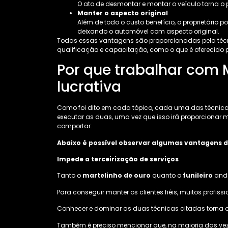
O ato de desmontar e montar o veículo torna o
Manter o aspecto original
Além de todo o custo benefício, o proprietário p
deixando o automóvel com aspecto original.
Todas essas vantagens são proporcionadas pela técnica
qualificação e capacitação, como o que é oferecido 
Por que trabalhar com M
lucrativa
Como foi dito em cada tópico, cada uma das técnicas 
executar as duas, uma vez que isso irá proporcionar 
comportar.
Abaixo é possível observar algumas vantagens de
Impede a terceirização de serviços
Tanto o
martelinho de ouro
quanto o
funileiro
anda
Para conseguir manter os clientes fiéis, muitos profiss
Conhecer e dominar as duas técnicas citadas torna o 
Também é preciso mencionar que, na maioria das vezes, 